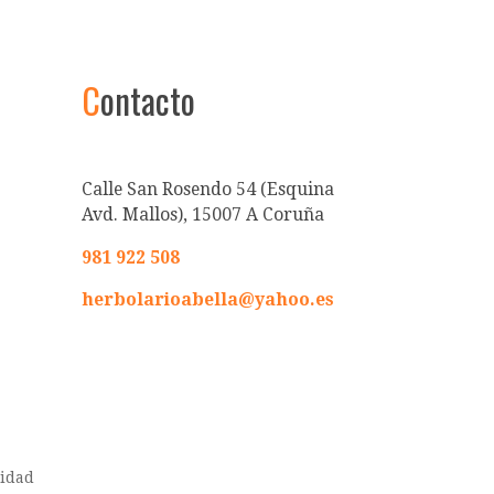
C
ontacto
Calle San Rosendo 54 (Esquina
Avd. Mallos), 15007 A Coruña
981 922 508
herbolarioabella@yahoo.es
cidad