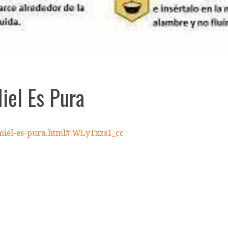
iel Es Pura
-miel-es-pura.html#.WLyTxzs1_cc