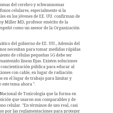
gliomas del cerebro y schwannomas
onos celulares, especialmente si la
les en los jóvenes de EE. UU. confirman de
y Miller MD, profesor emérito de la
sempeñó como un asesor de la Organización
mático del gobierno de EE. UU., Además del
ernos necesitan para tomar medidas rápidas
miento de células pequeñas 5G debe ser
antenido líneas fijas. Existen soluciones
 concientización pública para educar al
iones con cable, en lugar de radiación
 en el lugar de trabajo para limitar y
 este tema ahora ".
a Nacional de Toxicología que la forma en
posición que usaron son comparables y de
no celular. "En términos de uso real, casi
idos por las reglamentaciones para proteger