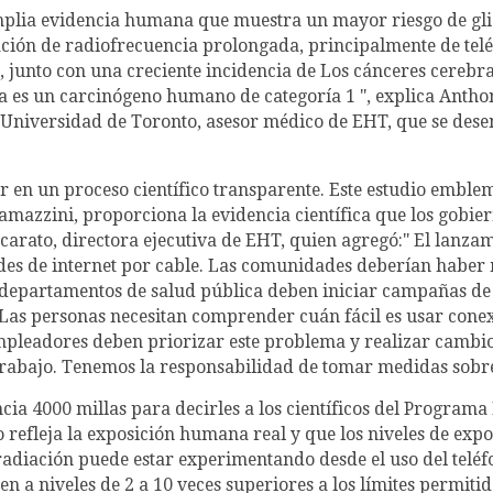
 amplia evidencia humana que muestra un mayor riesgo de 
ión de radiofrecuencia prolongada, principalmente de teléf
junto con una creciente incidencia de Los cánceres cerebra
 es un carcinógeno humano de categoría 1 ", explica Anthon
a Universidad de Toronto, asesor médico de EHT, que se de
or en un proceso científico transparente. Este estudio emble
Ramazzini, proporciona la evidencia científica que los gobi
Scarato, directora ejecutiva de EHT, quien agregó:" El lanza
edes de internet por cable. Las comunidades deberían haber m
s departamentos de salud pública deben iniciar campañas de
 Las personas necesitan comprender cuán fácil es usar conex
pleadores deben priorizar este problema y realizar cambios
 trabajo. Tenemos la responsabilidad de tomar medidas sobre
ncia 4000 millas para decirles a los científicos del Program
o refleja la exposición humana real y que los niveles de ex
radiación puede estar experimentando desde el uso del teléfo
en a niveles de 2 a 10 veces superiores a los límites permit