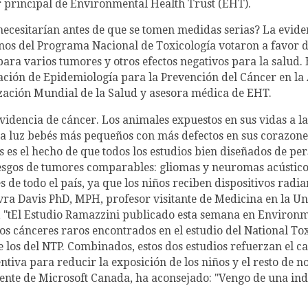
r principal de Environmental Health Trust (EHT).
e necesitarían antes de que se tomen medidas serias? La ev
rnos del Programa Nacional de Toxicología votaron a favor d
para varios tumores y otros efectos negativos para la salud.
ación de Epidemiología para la Prevención del Cáncer en la
ización Mundial de la Salud y asesora médica de EHT.
idencia de cáncer. Los animales expuestos en sus vidas a 
a luz bebés más pequeños con más defectos en sus corazone
 es el hecho de que todos los estudios bien diseñados de pe
esgos de tumores comparables: gliomas y neuromas acústico
 de todo el país, ya que los niños reciben dispositivos radi
evra Davis PhD, MPH, profesor visitante de Medicina en la U
, "tEl Estudio Ramazzini publicado esta semana en Environ
mos cánceres raros encontrados en el estudio del National To
 los del NTP. Combinados, estos dos estudios refuerzan el ca
tiva para reducir la exposición de los niños y el resto de n
ente de Microsoft Canada, ha aconsejado: "Vengo de una ind