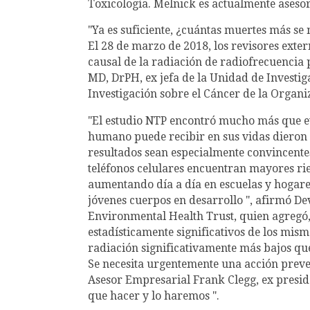
Toxicología. Melnick es actualmente aseso
"Ya es suficiente, ¿cuántas muertes más s
El 28 de marzo de 2018, los revisores exte
causal de la radiación de radiofrecuencia 
MD, DrPH, ex jefa de la Unidad de Investig
Investigación sobre el Cáncer de la Organ
"El estudio NTP encontró mucho más que ev
humano puede recibir en sus vidas dieron 
resultados sean especialmente convincentes
teléfonos celulares encuentran mayores ri
aumentando día a día en escuelas y hogares
jóvenes cuerpos en desarrollo ", afirmó D
Environmental Health Trust, quien agregó
estadísticamente significativos de los mis
radiación significativamente más bajos que
Se necesita urgentemente una acción preven
Asesor Empresarial Frank Clegg, ex presid
que hacer y lo haremos ".