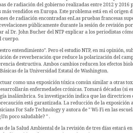
ebas de radiación del gobierno realizadas entre 2012 y 2016
es más vendidos en Europa. Este problema está en el origen d
ones de radiación encontradas enLas pruebas francesas supe
 revelaciones públicamente durante la sesión de revisión por 
r al Dr. John Bucher del NTP explicar a los periodistas cómo
l cuerpo.
stro entendimiento". Pero el estudio NTP, en mi opinión, sub
sición de reverberación que reduce la polarización del cam
erencia destructiva. Ambos cambios reducen los efectos bioló
Básicas de la Universidad Estatal de Washington.
ctuar como una exposición tóxica común similar a otras tox
sarrollarán enfermedades crónicas. Tomará décadas (si es 
gía inalámbrica. Su investigación indica que las directrices 
a precaución está garantizada. La reducción de la exposición
icians For Safe Technology y autora de " Wi-Fi en las escuel
¿Un poco saludable? " .
as de la Salud Ambiental de la revisión de tres días estará e