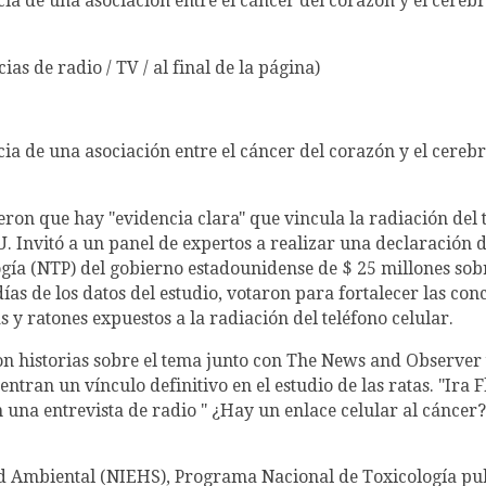
ia de una asociación entre el cáncer del corazón y el cerebro
s de radio / TV / al final de la página)
ia de una asociación entre el cáncer del corazón y el cerebro
eron que hay "evidencia clara" que vincula la radiación del t
U. Invitó a un panel de expertos a realizar una declaración 
ía (NTP) del gobierno estadounidense de $ 25 millones sobre
ías de los datos del estudio, votaron para fortalecer las con
as y ratones expuestos a la radiación del teléfono celular.
n historias sobre el tema junto con The News and Observer ti
entran un vínculo definitivo en el estudio de las ratas. "Ira
en una entrevista de radio " ¿Hay un enlace celular al cáncer
lud Ambiental (NIEHS), Programa Nacional de Toxicología pu