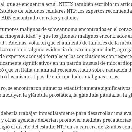
al, que se encuentra aquí . NIEHS también escribió un artíc
" Estudios de teléfonos celulares NTP: los expertos recomiend
l ADN encontrado en ratas y ratones.
os tumores malignos de schwannoma encontrados en el corazó
arcinogenicidad" y que los gliomas malignos encontrados en
ad". Además, votaron que el aumento de tumores de la médu
orizaría como "alguna evidencia de carcinogenicidad", agreg
e expertos aconsejó fortalecer las conclusiones con respecto 
ticamente significativos en un patrón inusual de miocardiopa
 que en Italia un animal recienteestudio sobre radiación d
tró los mismos tipos de enfermedades malignas raras.
ro, se encontraron números estadísticamente significativos
 incluyen la glándula prostática, la glándula pituitaria, la 
 debería trabajar inmediatamente para desarrollar una evalu
FCC y otras agencias deberían promover medidas precautorias
irigió el diseño del estudio NTP en su carrera de 28 años co