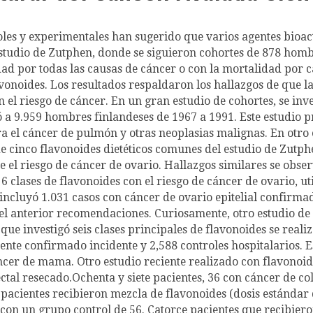
oles y experimentales han sugerido que varios agentes bioact
estudio de Zutphen, donde se siguieron cohortes de 878 homb
dad por todas las causas de cáncer o con la mortalidad por cá
avonoides. Los resultados respaldaron los hallazgos de que la
el riesgo de cáncer. En un gran estudio de cohortes, se inves
ó a 9.959 hombres finlandeses de 1967 a 1991. Este estudio 
a el cáncer de pulmón y otras neoplasias malignas. En otro e
 de cinco flavonoides dietéticos comunes del estudio de Zutp
ce el riesgo de cáncer de ovario. Hallazgos similares se obse
de 6 clases de flavonoides con el riesgo de cáncer de ovario, 
 incluyó 1.031 casos con cáncer de ovario epitelial confirma
l anterior recomendaciones. Curiosamente, otro estudio de c
ue investigó seis clases principales de flavonoides se realiz
te confirmado incidente y 2,588 controles hospitalarios. 
áncer de mama. Otro estudio reciente realizado con flavonoid
ctal resecado.Ochenta y siete pacientes, 36 con cáncer de co
 pacientes recibieron mezcla de flavonoides (dosis estándar
con un grupo control de 56. Catorce pacientes que recibiero