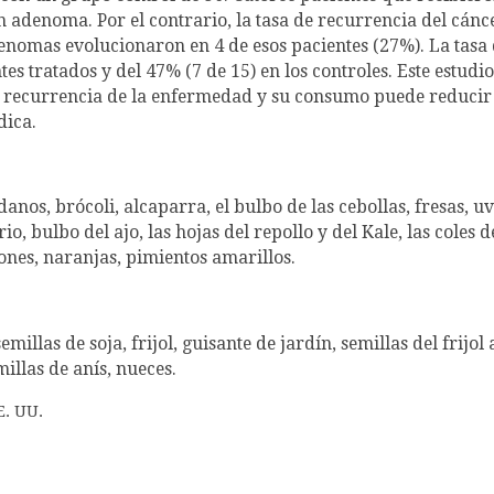
n adenoma. Por el contrario, la tasa de recurrencia del cánce
denomas evolucionaron en 4 de esos pacientes (27%). La tas
ntes tratados y del 47% (7 de 15) en los controles. Este estud
a recurrencia de la enfermedad y su consumo puede reducir l
dica.
os, brócoli, alcaparra, el bulbo de las cebollas, fresas, uva
o, bulbo del ajo, las hojas del repollo y del Kale, las coles d
mones, naranjas, pimientos amarillos.
semillas de soja, frijol, guisante de jardín, semillas del frijo
illas de anís, nueces.
E. UU.