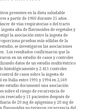
ivos presentes en la dieta saludable
res a partir de 1960 durante 25 años .
ncer de vías respiratorias o del tracto
 ingesta alta de flavonoides de vegetales y
tigó la asociación entre la ingesta de
proporciona pruebas más sólidas de la
studio, se investigaron las asociaciones
hen . Los resultados confirmaron que la
rvaron en un estudio de casos y controles
utilizando datos de un estudio multicéntrico
do histológicamente y 2.411 controles
ontrol de casos sobre la ingesta de
ó en Italia entre 1991 y 1994 en 2,569
Este estudio documentó una asociación
es sobre el riesgo de recurrencia de
lon resecado y 51 pacientes después de
 diaria de 20 mg de apigenina y 20 mg de
n flavonoides no tuvieron recurrencia del