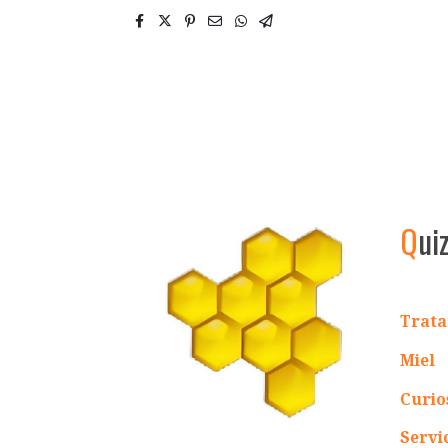
Q
ui
Trata
Miel
Curio
Servi